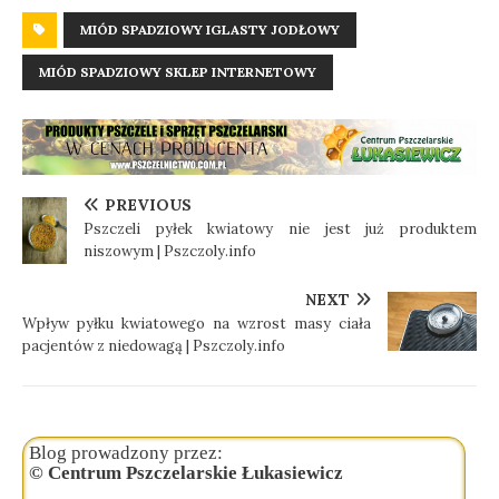
MIÓD SPADZIOWY IGLASTY JODŁOWY
MIÓD SPADZIOWY SKLEP INTERNETOWY
PREVIOUS
Pszczeli pyłek kwiatowy nie jest już produktem
niszowym | Pszczoly.info
NEXT
Wpływ pyłku kwiatowego na wzrost masy ciała
pacjentów z niedowagą | Pszczoly.info
Blog prowadzony przez:
© Centrum Pszczelarskie Łukasiewicz