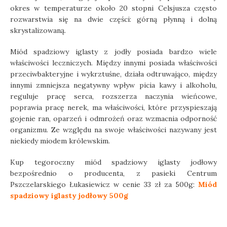
okres w temperaturze około 20 stopni Celsjusza często
rozwarstwia się na dwie części: górną płynną i dolną
skrystalizowaną.
Miód spadziowy iglasty z jodły posiada bardzo wiele
właściwości leczniczych. Między innymi posiada właściwości
przeciwbakteryjne i wykrztuśne, działa odtruwająco, między
innymi zmniejsza negatywny wpływ picia kawy i alkoholu,
reguluje pracę serca, rozszerza naczynia wieńcowe,
poprawia pracę nerek, ma właściwości, które przyspieszają
gojenie ran, oparzeń i odmrożeń oraz wzmacnia odporność
organizmu. Ze względu na swoje właściwości nazywany jest
niekiedy miodem królewskim.
Kup tegoroczny miód spadziowy iglasty jodłowy
bezpośrednio o producenta, z pasieki Centrum
Pszczelarskiego Łukasiewicz w cenie 33 zł za 500g:
Miód
spadziowy iglasty jodłowy 500g