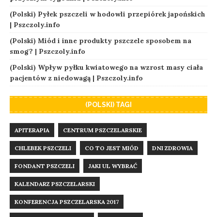
(Polski) Pyłek pszczeli w hodowli przepiórek japońskich
| Pszczoly.info
(Polski) Miód i inne produkty pszczele sposobem na
smog? | Pszczoly.info
(Polski) Wpływ pyłku kwiatowego na wzrost masy ciała
pacjentów z niedowagą | Pszczoly.info
(POLSKI) TAGI
APITERAPIA
CENTRUM PSZCZELARSKIE
CHLEBEK PSZCZELI
CO TO JEST MIÓD
DNI ZDROWIA
FONDANT PSZCZELI
JAKI UL WYBRAĆ
KALENDARZ PSZCZELARSKI
KONFERENCJA PSZCZELARSKA 2017