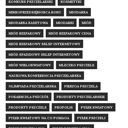
KONKURS PSZCZELARSKI
KOSMETYKI
MIKROPRZEDSIĘBIORCA ROKU
MIODARKA
MIODARKA KASETOWA
MIODARKI
MIÓD
MIÓD RZEPAKOWY
MIÓD RZEPAKOWY CENA
MIÓD RZEPAKOWY SKLEP INTERNETOWY
MIÓD SPADZIOWY SKLEP INTERNETOWY
MIÓD WIELOKWIATOWY
MLECZKO PSZCZELE
NAUKOWA KONFERENCJA PSZCZELARSKA
OLIMPIADA PSZCZELARSKA
PIERZGA PSZCZELA
POKARM DLA PSZCZÓŁ
PRODUKTY PSZCZELARSKIE
PRODUKTY PSZCZELE
PROPOLIS
PYŁEK KWIATOWY
PYŁEK KWIATOWY NA CO POMAGA
PYŁEK PSZCZELI