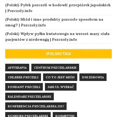
(Polski) Pyłek pszczeli w hodowli przepiórek japońskich
| Pszczoly.info
(Polski) Miód i inne produkty pszczele sposobem na
smog? | Pszczoly.info
(Polski) Wpływ pyłku kwiatowego na wzrost masy ciała
pacjentów z niedowagą | Pszczoly.info
(POLSKI) TAGI
APITERAPIA
CENTRUM PSZCZELARSKIE
CHLEBEK PSZCZELI
CO TO JEST MIÓD
DNI ZDROWIA
FONDANT PSZCZELI
JAKI UL WYBRAĆ
KALENDARZ PSZCZELARSKI
KONFERENCJA PSZCZELARSKA 2017
KONKURS PSZCZELARSKI
KOSMETYKI