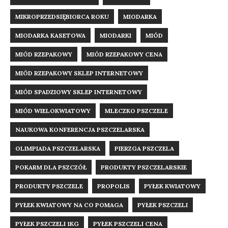
MIKROPRZEDSIĘBIORCA ROKU
MIODARKA
MIODARKA KASETOWA
MIODARKI
MIÓD
MIÓD RZEPAKOWY
MIÓD RZEPAKOWY CENA
MIÓD RZEPAKOWY SKLEP INTERNETOWY
MIÓD SPADZIOWY SKLEP INTERNETOWY
MIÓD WIELOKWIATOWY
MLECZKO PSZCZELE
NAUKOWA KONFERENCJA PSZCZELARSKA
OLIMPIADA PSZCZELARSKA
PIERZGA PSZCZELA
POKARM DLA PSZCZÓŁ
PRODUKTY PSZCZELARSKIE
PRODUKTY PSZCZELE
PROPOLIS
PYŁEK KWIATOWY
PYŁEK KWIATOWY NA CO POMAGA
PYŁEK PSZCZELI
PYŁEK PSZCZELI 1KG
PYŁEK PSZCZELI CENA