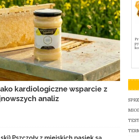
Pr
py
ko
jako kardiologiczne wsparcie z
ajnowszych analiz
SPRZ
MIO
TEST
TERM
lski) Pszczoły z miejskich pasiek są