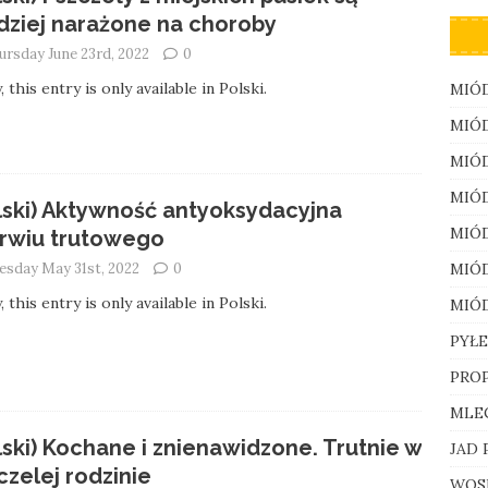
dziej narażone na choroby
ursday June 23rd, 2022
0
, this entry is only available in Polski.
MIÓ
MIÓ
MIÓ
MIÓ
lski) Aktywność antyoksydacyjna
MIÓ
rwiu trutowego
MIÓ
esday May 31st, 2022
0
, this entry is only available in Polski.
MIÓ
PYŁE
PROP
MLE
lski) Kochane i znienawidzone. Trutnie w
JAD 
czelej rodzinie
WOS