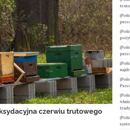
trut
(Pols
pszcz
(Pols
poży
(Pols
pszc
(Pols
najdr
(Pols
Pszcz
(Pols
właśc
trady
oksydacyjna czerwiu trutowego
(Pols
syst