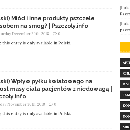
(Pols
Pszcz
lski) Miód i inne produkty pszczele
(Pols
sobem na smog? | Pszczoly.info
pszcz
turday December 29th, 2018
0
, this entry is only available in Polski.
API
CHL
lski) Wpływ pyłku kwiatowego na
DNI
ost masy ciała pacjentów z niedowagą |
JAK
czoly.info
iday November 30th, 2018
0
KON
, this entry is only available in Polski.
KON
MIK