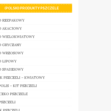
(POLSKI) PRODUKTY PSZCZELE
D RZEPAKOWY
D AKACJOWY
D WIELOKWIATOWY
D GRYCZANY
D WRZOSOWY
D LIPOWY
D SPADZIOWY
K PSZCZELI – KWIATOWY
OLIS – KIT PSZCZELI
CZKO PSZCZELE
PSZCZELI
K PSZCZELI