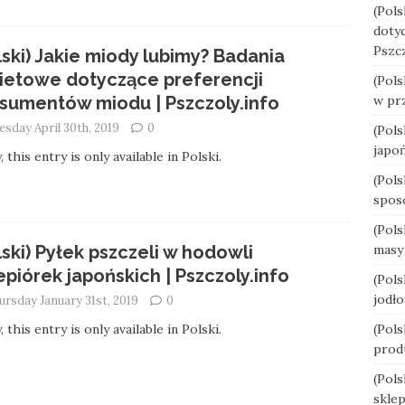
(Pols
doty
Pszcz
lski) Jakie miody lubimy? Badania
ietowe dotyczące preferencji
(Pols
w prz
sumentów miodu | Pszczoly.info
esday April 30th, 2019
0
(Pols
japoń
, this entry is only available in Polski.
(Pols
spos
(Pol
masy 
lski) Pyłek pszczeli w hodowli
epiórek japońskich | Pszczoly.info
(Pols
jodło
ursday January 31st, 2019
0
(Pols
, this entry is only available in Polski.
prod
(Pol
skle