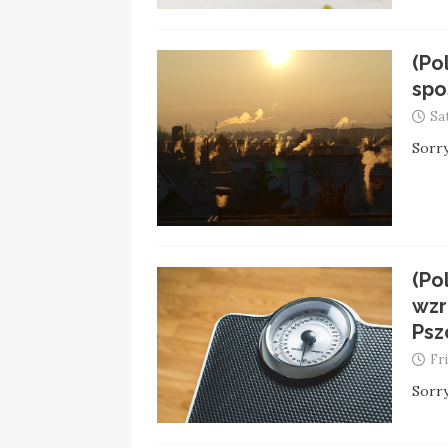
(Po
spo
Sa
Sorry
(Po
wzr
Psz
Fr
Sorry