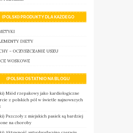
(POLSKI) PRODUKTY DLA KAŻDEGO
METYKI
LEMENTY DIETY
CHY – OCZYSZCZANIE USZU
ECE WOSKOWE
(POLSKI) OSTATNIO NA BLOGU
ki) Miód rzepakowy jako kardiologiczne
cie z polskich pól w świetle najnowszych
z
ki) Pszczoły z miejskich pasiek są bardziej
żone na choroby
ki) Aktywność antyoksydacyjna czerwiu