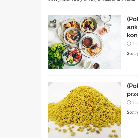
(Po
ank
kon
Tu
Sorry
(Po
prz
Th
Sorry