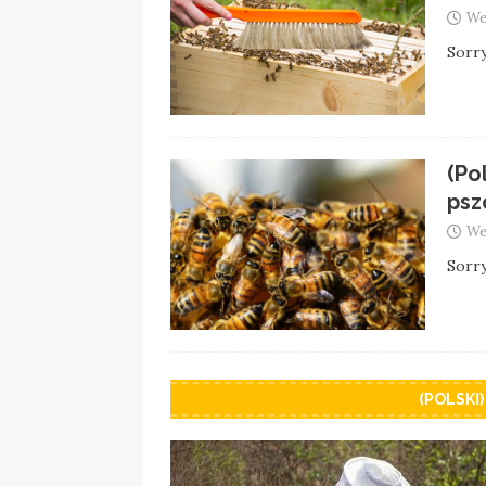
We
Sorry
(Po
psz
We
Sorry
(POLSKI