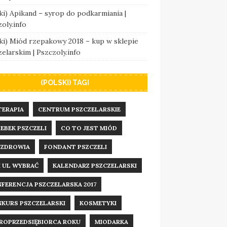
ki) Apikand – syrop do podkarmiania |
oly.info
ki) Miód rzepakowy 2018 – kup w sklepie
elarskim | Pszczoly.info
(POLSKI) TAGI
TERAPIA
CENTRUM PSZCZELARSKIE
EBEK PSZCZELI
CO TO JEST MIÓD
 ZDROWIA
FONDANT PSZCZELI
I UL WYBRAĆ
KALENDARZ PSZCZELARSKI
FERENCJA PSZCZELARSKA 2017
KURS PSZCZELARSKI
KOSMETYKI
ROPRZEDSIĘBIORCA ROKU
MIODARKA