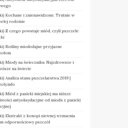
owego
ki) Kochane i znienawidzone. Trutnie w
elej rodzinie
ki) Z czego powstaje miód, czyli pszczele
tki
ki) Rośliny miododajne przyjazne
zołom
ki) Miody na świeczniku. Najzdrowsze i
oższe na świecie
ki) Analiza stanu pszczelarstwa 2019 |
oly.info
ki) Miód z pasieki miejskiej ma niższe
iwości antyoksydacyjne od miodu z pasieki
cyjnej
ki) Ekstrakt z konopi siewnej wzmacnia
em odpornościowy pszczół