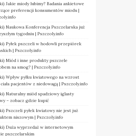
ki) Jakie miody lubimy? Badania ankietowe
czące preferencji konsumentów miodu |
oly.info
ki) Naukowa Konferencja Pszczelarska już
yszłym tygodniu | Pszczoly.info
ki) Pyłek pszczeli w hodowli przepiórek
skich | Pszczoly.info
ki) Miód i inne produkty pszczele
obem na smog? | Pszczoly.info
ski) Wpływ pyłku kwiatowego na wzrost
ciała pacjentów z niedowagą | Pszczoly.info
ki) Naturalny miód spadziowy iglasty
wy – zobacz gdzie kupić
ki) Pszczeli pyłek kwiatowy nie jest już
uktem niszowym | Pszczoly.info
ski) Duża wyprzedaż w internetowym
pie pszczelarskim