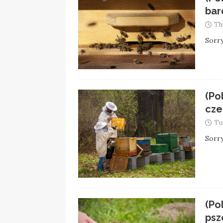
bar
Th
Sorry
(Po
cze
Tu
Sorry
(Po
psz