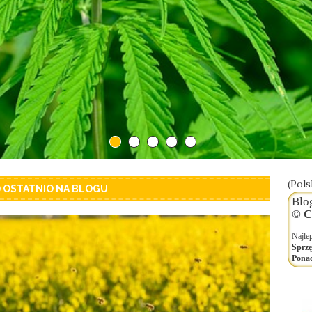
(Pols
) OSTATNIO NA BLOGU
Blo
© C
Najle
Sprzę
Ponad