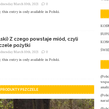
dnesday March 10th, 2021
0
, this entry is only available in Polski.
KOS
SUP
lski) Z czego powstaje miód, czyli
KON
czele pożytki
ŚWI
dnesday March 10th, 2021
0
, this entry is only available in Polski.
(Pols
wspar
anali
) PRODUKTY PSZCZELE
(Pols
nara
(Pols