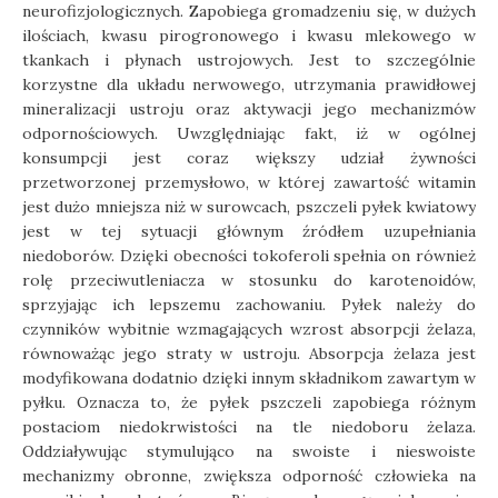
neurofizjologicznych. Zapobiega gromadzeniu się, w dużych
ilościach, kwasu pirogronowego i kwasu mlekowego w
tkankach i płynach ustrojowych. Jest to szczególnie
korzystne dla układu nerwowego, utrzymania prawidłowej
mineralizacji ustroju oraz aktywacji jego mechanizmów
odpornościowych. Uwzględniając fakt, iż w ogólnej
konsumpcji jest coraz większy udział żywności
przetworzonej przemysłowo, w której zawartość witamin
jest dużo mniejsza niż w surowcach, pszczeli pyłek kwiatowy
jest w tej sytuacji głównym źródłem uzupełniania
niedoborów. Dzięki obecności tokoferoli spełnia on również
rolę przeciwutleniacza w stosunku do karotenoidów,
sprzyjając ich lepszemu zachowaniu. Pyłek należy do
czynników wybitnie wzmagających wzrost absorpcji żelaza,
równoważąc jego straty w ustroju. Absorpcja żelaza jest
modyfikowana dodatnio dzięki innym składnikom zawartym w
pyłku. Oznacza to, że pyłek pszczeli zapobiega różnym
postaciom niedokrwistości na tle niedoboru żelaza.
Oddziaływując stymulująco na swoiste i nieswoiste
mechanizmy obronne, zwiększa odporność człowieka na