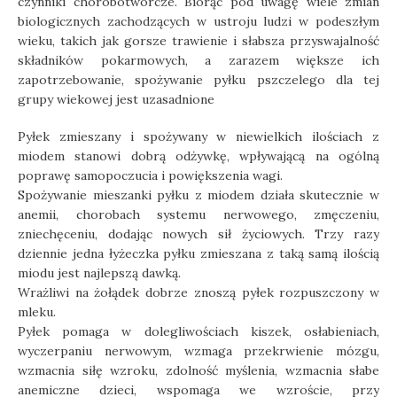
czynniki chorobotwórcze. Biorąc pod uwagę wiele zmian
biologicznych zachodzących w ustroju ludzi w podeszłym
wieku, takich jak gorsze trawienie i słabsza przyswajalność
składników pokarmowych, a zarazem większe ich
zapotrzebowanie, spożywanie pyłku pszczelego dla tej
grupy wiekowej jest uzasadnione
Pyłek zmieszany i spożywany w niewielkich ilościach z
miodem stanowi dobrą odżywkę, wpływającą na ogólną
poprawę samopoczucia i powiększenia wagi.
Spożywanie mieszanki pyłku z miodem działa skutecznie w
anemii, chorobach systemu nerwowego, zmęczeniu,
zniechęceniu, dodając nowych sił życiowych. Trzy razy
dziennie jedna łyżeczka pyłku zmieszana z taką samą ilością
miodu jest najlepszą dawką.
Wrażliwi na żołądek dobrze znoszą pyłek rozpuszczony w
mleku.
Pyłek pomaga w dolegliwościach kiszek, osłabieniach,
wyczerpaniu nerwowym, wzmaga przekrwienie mózgu,
wzmacnia siłę wzroku, zdolność myślenia, wzmacnia słabe
anemiczne dzieci, wspomaga we wzroście, przy