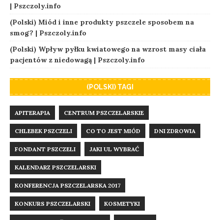
| Pszczoly.info
(Polski) Miód i inne produkty pszczele sposobem na
smog? | Pszczoly.info
(Polski) Wpływ pyłku kwiatowego na wzrost masy ciała
pacjentów z niedowagą | Pszczoly.info
(POLSKI) TAGI
APITERAPIA
CENTRUM PSZCZELARSKIE
CHLEBEK PSZCZELI
CO TO JEST MIÓD
DNI ZDROWIA
FONDANT PSZCZELI
JAKI UL WYBRAĆ
KALENDARZ PSZCZELARSKI
KONFERENCJA PSZCZELARSKA 2017
KONKURS PSZCZELARSKI
KOSMETYKI