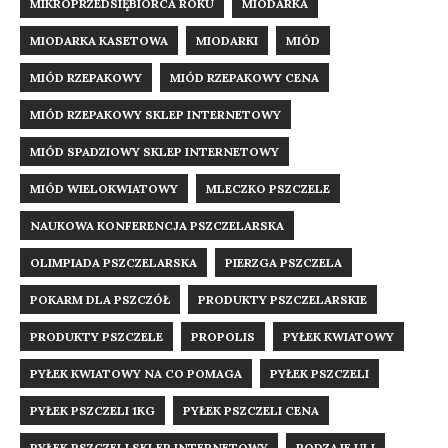
MIKROPRZEDSIĘBIORCA ROKU
MIODARKA
MIODARKA KASETOWA
MIODARKI
MIÓD
MIÓD RZEPAKOWY
MIÓD RZEPAKOWY CENA
MIÓD RZEPAKOWY SKLEP INTERNETOWY
MIÓD SPADZIOWY SKLEP INTERNETOWY
MIÓD WIELOKWIATOWY
MLECZKO PSZCZELE
NAUKOWA KONFERENCJA PSZCZELARSKA
OLIMPIADA PSZCZELARSKA
PIERZGA PSZCZELA
POKARM DLA PSZCZÓŁ
PRODUKTY PSZCZELARSKIE
PRODUKTY PSZCZELE
PROPOLIS
PYŁEK KWIATOWY
PYŁEK KWIATOWY NA CO POMAGA
PYŁEK PSZCZELI
PYŁEK PSZCZELI 1KG
PYŁEK PSZCZELI CENA
PYŁEK PSZCZELI SKLEP INTERNETOWY
RODZAJE ULI