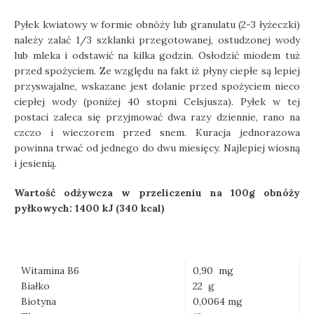
Pyłek kwiatowy w formie obnóży lub granulatu (2-3 łyżeczki)
należy zalać 1/3 szklanki przegotowanej, ostudzonej wody
lub mleka i odstawić na kilka godzin. Osłodzić miodem tuż
przed spożyciem. Ze względu na fakt iż płyny ciepłe są lepiej
przyswajalne, wskazane jest dolanie przed spożyciem nieco
ciepłej wody (poniżej 40 stopni Celsjusza). Pyłek w tej
postaci zaleca się przyjmować dwa razy dziennie, rano na
czczo i wieczorem przed snem. Kuracja jednorazowa
powinna trwać od jednego do dwu miesięcy. Najlepiej wiosną
i jesienią.
Wartość odżywcza w przeliczeniu na 100g obnóży
pyłkowych: 1400 kJ (340 kcal)
Witamina B6
0,90 mg
Białko
22 g
Biotyna
0,0064 mg