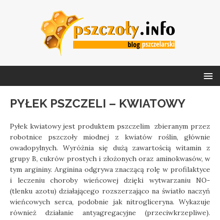
PYŁEK PSZCZELI – KWIATOWY
Pyłek kwiatowy jest produktem pszczelim zbieranym przez
robotnice pszczoły miodnej z kwiatów roślin, głównie
owadopylnych. Wyróżnia się dużą zawartością witamin z
grupy B, cukrów prostych i złożonych oraz aminokwasów, w
tym argininy. Arginina odgrywa znaczącą rolę w profilaktyce
i leczeniu choroby wieńcowej dzięki wytwarzaniu NO-
(tlenku azotu) działającego rozszerzająco na światło naczyń
wieńcowych serca, podobnie jak nitrogliceryna. Wykazuje
również działanie antyagregacyjne (przeciwkrzepliwe).