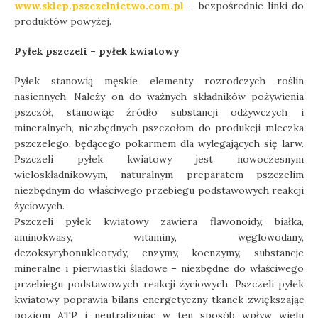
www.sklep.pszczelnictwo.com.pl
– bezpośrednie linki do
produktów powyżej.
Pyłek pszczeli – pyłek kwiatowy
Pyłek stanowią męskie elementy rozrodczych roślin
nasiennych. Należy on do ważnych składników pożywienia
pszczół, stanowiąc źródło substancji odżywczych i
mineralnych, niezbędnych pszczołom do produkcji mleczka
pszczelego, będącego pokarmem dla wylegających się larw.
Pszczeli pyłek kwiatowy jest nowoczesnym
wieloskładnikowym, naturalnym preparatem pszczelim
niezbędnym do właściwego przebiegu podstawowych reakcji
życiowych.
Pszczeli pyłek kwiatowy zawiera flawonoidy, białka,
aminokwasy, witaminy, węglowodany,
dezoksyrybonukleotydy, enzymy, koenzymy, substancje
mineralne i pierwiastki śladowe – niezbędne do właściwego
przebiegu podstawowych reakcji życiowych. Pszczeli pyłek
kwiatowy poprawia bilans energetyczny tkanek zwiększając
poziom ATP i neutralizując w ten sposób wpływ wielu