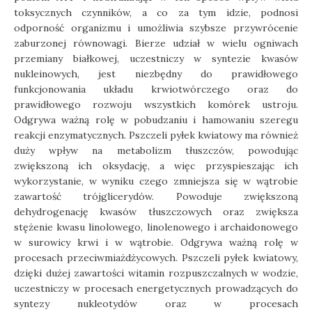
toksycznych czynników, a co za tym idzie, podnosi
odporność organizmu i umożliwia szybsze przywrócenie
zaburzonej równowagi. Bierze udział w wielu ogniwach
przemiany białkowej, uczestniczy w syntezie kwasów
nukleinowych, jest niezbędny do prawidłowego
funkcjonowania układu krwiotwórczego oraz do
prawidłowego rozwoju wszystkich komórek ustroju.
Odgrywa ważną rolę w pobudzaniu i hamowaniu szeregu
reakcji enzymatycznych. Pszczeli pyłek kwiatowy ma również
duży wpływ na metabolizm tłuszczów, powodując
zwiększoną ich oksydację, a więc przyspieszając ich
wykorzystanie, w wyniku czego zmniejsza się w wątrobie
zawartość trójglicerydów. Powoduje zwiększoną
dehydrogenację kwasów tłuszczowych oraz zwiększa
stężenie kwasu linolowego, linolenowego i archaidonowego
w surowicy krwi i w wątrobie. Odgrywa ważną rolę w
procesach przeciwmiażdżycowych. Pszczeli pyłek kwiatowy,
dzięki dużej zawartości witamin rozpuszczalnych w wodzie,
uczestniczy w procesach energetycznych prowadzących do
syntezy nukleotydów oraz w procesach