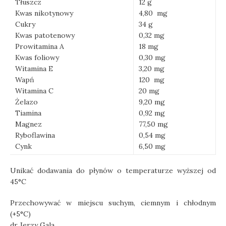
Tłuszcz
12 g
Kwas nikotynowy
4,80 mg
Cukry
34 g
Kwas patotenowy
0,32 mg
Prowitamina A
18 mg
Kwas foliowy
0,30 mg
Witamina E
3,20 mg
Wapń
120 mg
Witamina C
20 mg
Żelazo
9,20 mg
Tiamina
0,92 mg
Magnez
77,50 mg
Ryboflawina
0,54 mg
Cynk
6,50 mg
Unikać dodawania do płynów o temperaturze wyższej od
45°C
Przechowywać w miejscu suchym, ciemnym i chłodnym
(+5°C)
dr Jerzy Gala