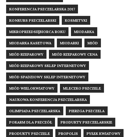
KONFERENCJA PSZCZELARSKA 2017
KONKURS PSZCZELARSKI
KOSMETYKI
MIKROPRZEDSIĘBIORCA ROKU
MIODARKA
MIODARKA KASETOWA
MIODARKI
MIÓD
MIÓD RZEPAKOWY
MIÓD RZEPAKOWY CENA
MIÓD RZEPAKOWY SKLEP INTERNETOWY
MIÓD SPADZIOWY SKLEP INTERNETOWY
MIÓD WIELOKWIATOWY
MLECZKO PSZCZELE
NAUKOWA KONFERENCJA PSZCZELARSKA
OLIMPIADA PSZCZELARSKA
PIERZGA PSZCZELA
POKARM DLA PSZCZÓŁ
PRODUKTY PSZCZELARSKIE
PRODUKTY PSZCZELE
PROPOLIS
PYŁEK KWIATOWY