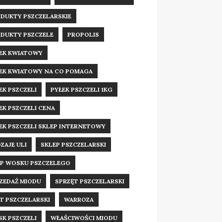
DUKTY PSZCZELARSKIE
DUKTY PSZCZELE
PROPOLIS
EK KWIATOWY
EK KWIATOWY NA CO POMAGA
EK PSZCZELI
PYŁEK PSZCZELI 1KG
EK PSZCZELI CENA
EK PSZCZELI SKLEP INTERNETOWY
ZAJE ULI
SKLEP PSZCZELARSKI
P WOSKU PSZCZELEGO
ZEDAŻ MIODU
SPRZĘT PSZCZELARSKI
T PSZCZELARSKI
WARROZA
K PSZCZELI
WŁAŚCIWOŚCI MIODU