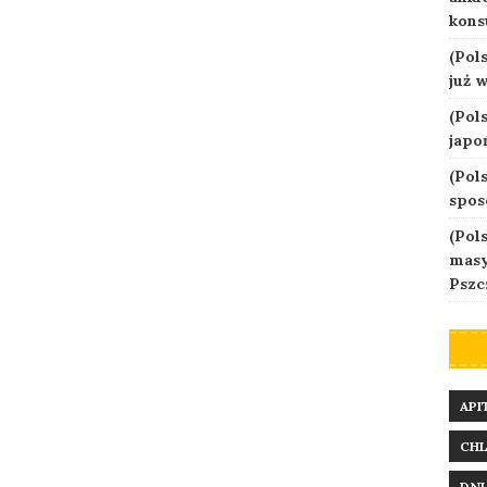
kons
(Pol
już 
(Pol
japo
(Pol
spos
(Pol
masy
Pszc
API
CHL
DNI