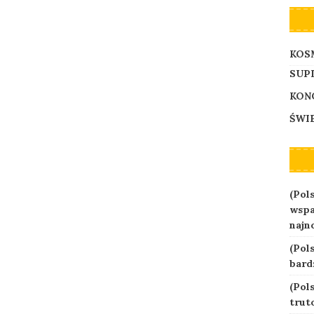
KOS
SUP
KON
ŚWI
(Pol
wspa
najn
(Pols
bard
(Pol
trut