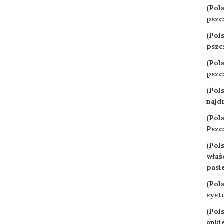
(Pol
pszc
(Pol
pszc
(Pol
pszc
(Pol
najd
(Pol
Pszc
(Pol
właś
pasi
(Pol
syst
(Pol
anki