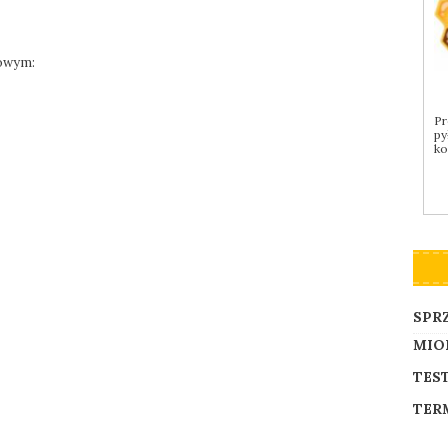
towym:
Pr
py
ko
SPR
MIO
TES
TER