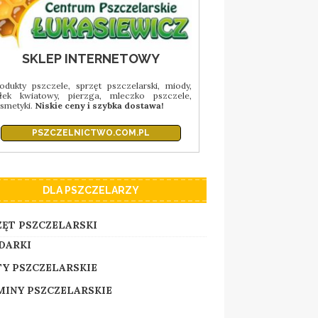
SKLEP INTERNETOWY
odukty pszczele, sprzęt pszczelarski, miody,
łek kwiatowy, pierzga, mleczko pszczele,
smetyki.
Niskie ceny i szybka dostawa!
PSZCZELNICTWO.COM.PL
DLA PSZCZELARZY
ZĘT PSZCZELARSKI
DARKI
TY PSZCZELARSKIE
MINY PSZCZELARSKIE