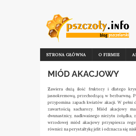
STRONA GŁÓWNA
O FIRMIE
A
MIÓD AKACJOWY
Zawiera dużą ilość fruktozy i dlatego kr
jasnokremową, przechodzącą w bezbarwną. Po
przypomina zapach kwiatów akacji. W pełni 
zawartością sacharozy. Miód akacjowy ma
dwunastnicy, nadkwaśnego nieżytu żołądka, z
wrzodowej miód akacjowy przyspiesza regen
również na perystaltykę jelit i odznacza się ni