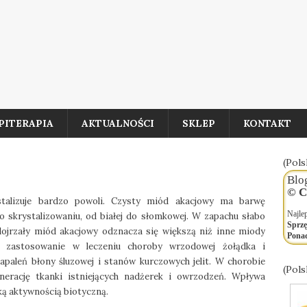
PITERAPIA
AKTUALNOŚCI
SKLEP
KONTAKT
(Pols
Blo
© C
ystalizuje bardzo powoli. Czysty miód akacjowy ma barwę
Najle
 skrystalizowaniu, od białej do słomkowej. W zapachu słabo
Sprzę
dojrzały miód akacjowy odznacza się większą niż inne miody
Ponad
 zastosowanie w leczeniu choroby wrzodowej żołądka i
apaleń błony śluzowej i stanów kurczowych jelit. W chorobie
(Pols
erację tkanki istniejących nadżerek i owrzodzeń. Wpływa
ską aktywnością biotyczną.