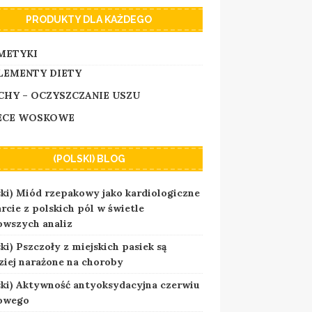
PRODUKTY DLA KAŻDEGO
METYKI
LEMENTY DIETY
CHY – OCZYSZCZANIE USZU
ECE WOSKOWE
(POLSKI) BLOG
ski) Miód rzepakowy jako kardiologiczne
rcie z polskich pól w świetle
owszych analiz
ki) Pszczoły z miejskich pasiek są
ziej narażone na choroby
ski) Aktywność antyoksydacyjna czerwiu
owego