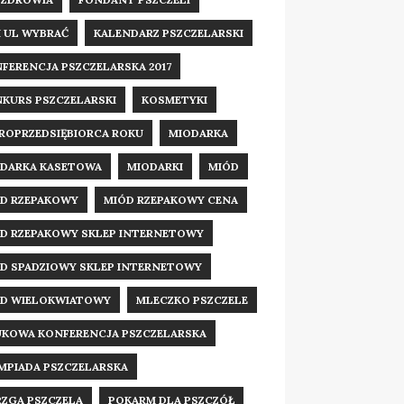
I UL WYBRAĆ
KALENDARZ PSZCZELARSKI
FERENCJA PSZCZELARSKA 2017
KURS PSZCZELARSKI
KOSMETYKI
ROPRZEDSIĘBIORCA ROKU
MIODARKA
DARKA KASETOWA
MIODARKI
MIÓD
D RZEPAKOWY
MIÓD RZEPAKOWY CENA
D RZEPAKOWY SKLEP INTERNETOWY
D SPADZIOWY SKLEP INTERNETOWY
D WIELOKWIATOWY
MLECZKO PSZCZELE
KOWA KONFERENCJA PSZCZELARSKA
MPIADA PSZCZELARSKA
RZGA PSZCZELA
POKARM DLA PSZCZÓŁ