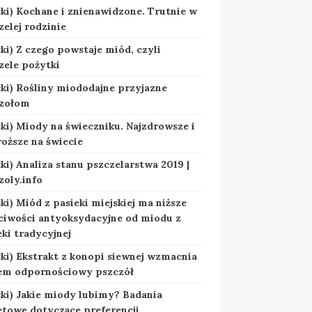
ski) Kochane i znienawidzone. Trutnie w
zelej rodzinie
ski) Z czego powstaje miód, czyli
zele pożytki
ski) Rośliny miododajne przyjazne
zołom
ski) Miody na świeczniku. Najzdrowsze i
roższe na świecie
ski) Analiza stanu pszczelarstwa 2019 |
zoly.info
ski) Miód z pasieki miejskiej ma niższe
ciwości antyoksydacyjne od miodu z
eki tradycyjnej
ski) Ekstrakt z konopi siewnej wzmacnia
em odpornościowy pszczół
ski) Jakie miody lubimy? Badania
etowe dotyczące preferencji