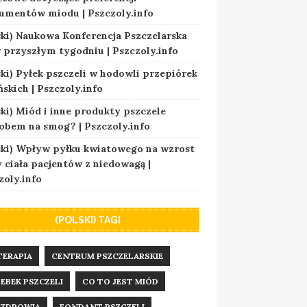
umentów miodu | Pszczoly.info
ski) Naukowa Konferencja Pszczelarska
w przyszłym tygodniu | Pszczoly.info
ski) Pyłek pszczeli w hodowli przepiórek
ńskich | Pszczoly.info
ski) Miód i inne produkty pszczele
obem na smog? | Pszczoly.info
ski) Wpływ pyłku kwiatowego na wzrost
 ciała pacjentów z niedowagą |
zoly.info
(POLSKI) TAGI
TERAPIA
CENTRUM PSZCZELARSKIE
EBEK PSZCZELI
CO TO JEST MIÓD
 ZDROWIA
FONDANT PSZCZELI