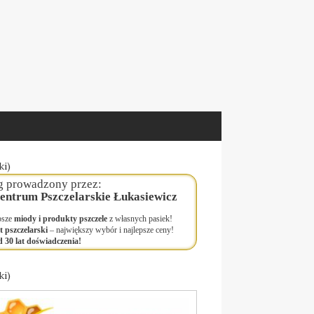
ki)
g prowadzony przez:
entrum Pszczelarskie Łukasiewicz
psze
miody i produkty pszczele
z własnych pasiek!
t pszczelarski
– największy wybór i najlepsze ceny!
 30 lat doświadczenia!
ki)